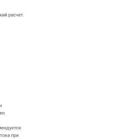
ий расчет.
и
ен.
мендуется
тока при