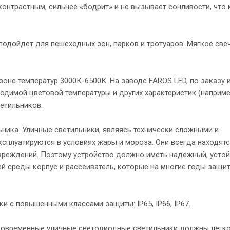
контрастным, сильнее «бодрит» и не вызывает сонливости, что 
подойдет для пешеходных зон, парков и тротуаров. Мягкое све
оне температур 3000К-6500К. На заводе FAROS LED, по заказу 
одимой цветовой температуры и других характеристик (наприм
етильников.
льника. Уличные светильники, являясь технически сложными и
сплуатируются в условиях жары и мороза. Они всегда находятс
овреждений. Поэтому устройство должно иметь надежный, усто
й среды корпус и рассеиватель, которые на многие годы защи
и с повышенными классами защиты: IP65, IP66, IP67.
 Современные уличные светодиодные светильники должны легко