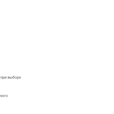
м
 при выборе
чного