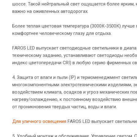
шоссе. Такой нейтральный свет ощущается более ярким, 
важно на оживленных автодорогах.
Более теплая цветовая температура (3000К-3500К) лучше 
комфортнее человеческому глазу для отдыха.
FAROS LED выпускает светодиодные светильники в диапаз
техническому заданию, устанавливают светодиоды необх
индекс цветопередачи CRI) в любую серию фирменных св
4. Защита от влаги и пыли (IP) и термоменеджмент свети
многокомпонентными электротехническими изделиями, эк
воздействием климата, осадков и угроз механических п
нагреву/охлаждению, к постоянному воздействию внешне
от проникновения твердых частиц, воды и влаги.
Для уличного освещения
FAROS LED выпускает светильник
5. Удобный монтаж и обслуживание. Управление светом.