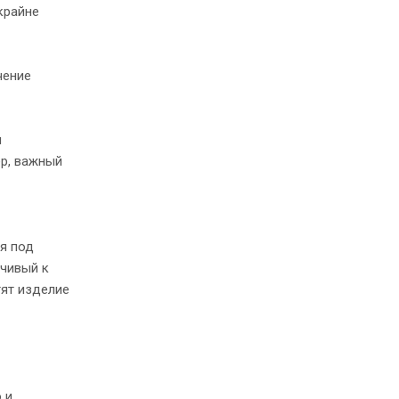
крайне
чение
и
ер, важный
я под
йчивый к
тят изделие
 и