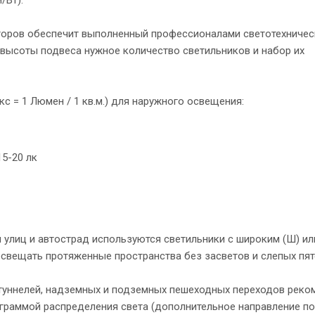
торов обеспечит выполненный профессионалами светотехническ
 высоты подвеса нужное количество светильников и набор их
 = 1 Люмен / 1 кв.м.) для наружного освещения:
15-20 лк
я улиц и автострад используются светильники с широким (Ш) ил
свещать протяженные пространства без засветов и слепых пят
 туннелей, надземных и подземных пешеходных переходов реко
граммой распределения света (дополнительное направление по