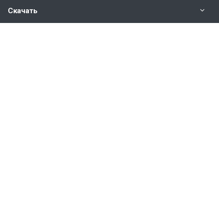
Скачать
Наши контакты
8 800 350 48 47
г. Ульяновск, ул. Гончарова 23/11