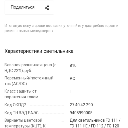
Поделиться
Итоговую цену и сроки поставки уточняйте у дистрибьюторов и
региональных менеджеров
Характеристики светильника:
Базовая розничная цена (с
810
НДС 22%), руб.
Переменный/постоянный
AC
ток (AC/DC)
Класс защиты от
I
поражения током
Код ОКПД2
27.40.42.290
Код ТН ВЭД ЕАЭС
9405990008
Варианты цветовой
Для светильников FD 111 /
температуры (КЦТ), K
FD 111 HE / FD 112 / FG 120