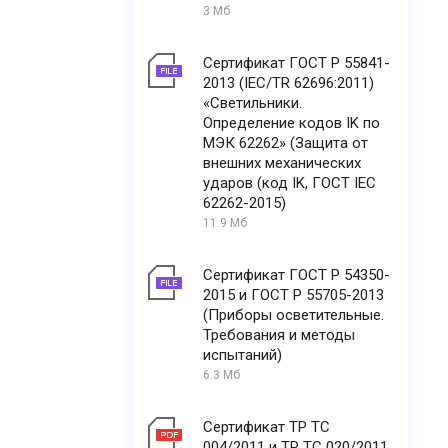
3 Мб
Сертификат ГОСТ Р 55841-
2013 (IEC/TR 62696:2011)
«Светильники.
Определение кодов IK по
МЭК 62262» (Защита от
внешних механических
ударов (код IK, ГОСТ IEC
62262-2015)
11.9 Мб
Сертификат ГОСТ Р 54350-
2015 и ГОСТ Р 55705-2013
(Приборы осветительные.
Требования и методы
испытаний)
6.3 Мб
Сертификат ТР ТС
004/2011 и ТР ТС 020/2011