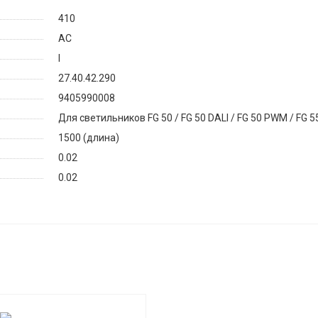
410
AC
I
27.40.42.290
9405990008
Для светильников FG 50 / FG 50 DALI / FG 50 PWM / FG 55
1500 (длина)
0.02
0.02