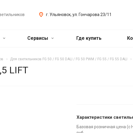
ветильников
г. Ульяновск, ул. Гончарова 23/11
ь
Сервисы
Где купить
Ко
ов
Для светильников FG 50 / FG 50 DALI / FG 50 PWM / FG 55 / FG 55 DALI
,5 LIFT
Характеристики светиль
Базовая розничная цена (с 
руб.