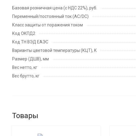
Базовая розничная цена (с НДС 22%), руб.
Переменный/постоянный ток (AC/DC)
Класс защиты от поражения током
Код ОКПД2
Код ТН ВЭД ЕАЭС
Варианты цветовой температуры (КЦТ), K
Размер (ДШВ), мм
Вес нетто, кг
Вес брутто, кг
Товары