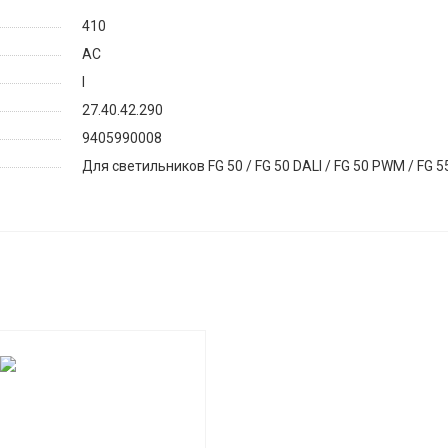
410
AC
I
27.40.42.290
9405990008
Для светильников FG 50 / FG 50 DALI / FG 50 PWM / FG 55