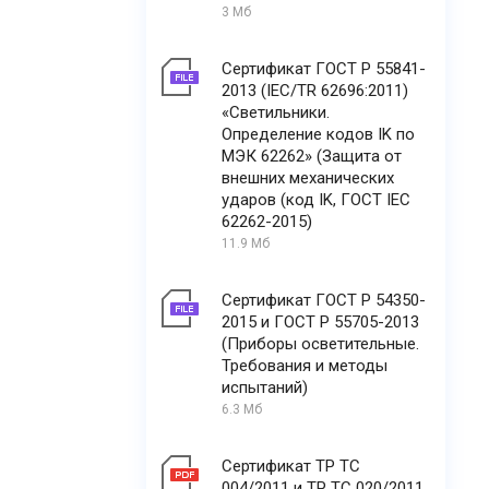
3 Мб
Сертификат ГОСТ Р 55841-
2013 (IEC/TR 62696:2011)
«Светильники.
Определение кодов IK по
МЭК 62262» (Защита от
внешних механических
ударов (код IK, ГОСТ IEC
62262-2015)
11.9 Мб
Сертификат ГОСТ Р 54350-
2015 и ГОСТ Р 55705-2013
(Приборы осветительные.
Требования и методы
испытаний)
6.3 Мб
Сертификат ТР ТС
004/2011 и ТР ТС 020/2011