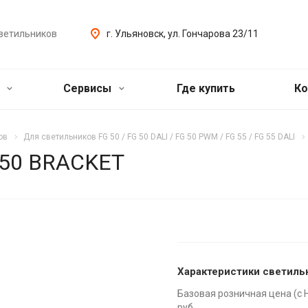
ветильников
г. Ульяновск, ул. Гончарова 23/11
ь
Сервисы
Где купить
Ко
ов
Для светильников FG 50 / FG 50 DALI / FG 50 PWM / FG 55 / FG 55 DALI
 50 BRACKET
Характеристики светиль
Базовая розничная цена (с 
руб.