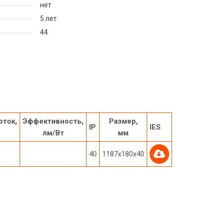
нет
5 лет
44
оток,
Эффективность,
Размер,
IP
IES
лм/Вт
мм
40
1187х180х40