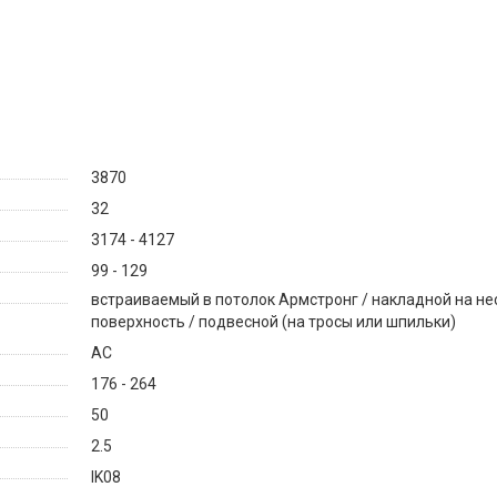
3870
32
3174 - 4127
99 - 129
встраиваемый в потолок Армстронг / накладной на н
поверхность / подвесной (на тросы или шпильки)
AC
176 - 264
50
2.5
IK08