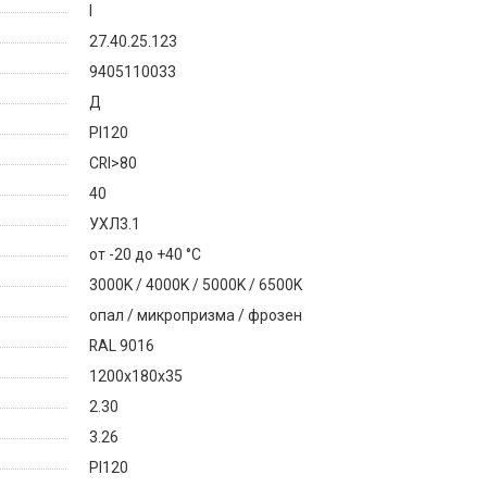
I
27.40.25.123
9405110033
Д
PI120
CRI>80
40
УХЛ3.1
от -20 до +40 °C
3000K / 4000K / 5000K / 6500K
опал / микропризма / фрозен
RAL 9016
1200х180х35
2.30
3.26
PI120