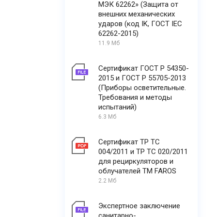
МЭК 62262» (Защита от
внешних механических
ударов (код IK, ГОСТ IEC
62262-2015)
11.9 Мб
Сертификат ГОСТ Р 54350-
2015 и ГОСТ Р 55705-2013
(Приборы осветительные.
Требования и методы
испытаний)
6.3 Мб
Сертификат ТР ТС
004/2011 и ТР ТС 020/2011
для рециркуляторов и
облучателей ТМ FAROS
2.2 Мб
Экспертное заключение
санитарно-