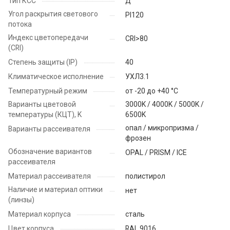
Тип КСС
Д
Угол раскрытия светового
PI120
потока
Индекс цветопередачи
CRI>80
(CRI)
Степень защиты (IP)
40
Климатическое исполнение
УХЛ3.1
Температурный режим
от -20 до +40 °C
Варианты цветовой
3000K / 4000K / 5000K /
температуры (КЦТ), K
6500K
опал / микропризма /
Варианты рассеивателя
фрозен
Обозначение вариантов
OPAL / PRISM / ICE
рассеивателя
Материал рассеивателя
полистирол
Наличие и материал оптики
нет
(линзы)
Материал корпуса
сталь
Цвет корпуса
RAL 9016