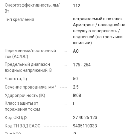
Энергоэффективность, лм/
112
Вт
встраиваемый в потолок
Тип крепления
Армстронг / накладной на
несущую поверхность /
подвесной (на тросы или
шпильки)
Переменный/постоянный
AC
ток (AC/DC)
Предельный диапазон
176 - 264
входных напряжений, В
Частота, Гц
50
Сечение проводника, мм²
2.5
Ударопрочность (IK)
IK08
Класс защиты от
I
поражения током
Код ОКПД2
27.40.25.123
Код ТН ВЭД ЕАЭС
9405110033