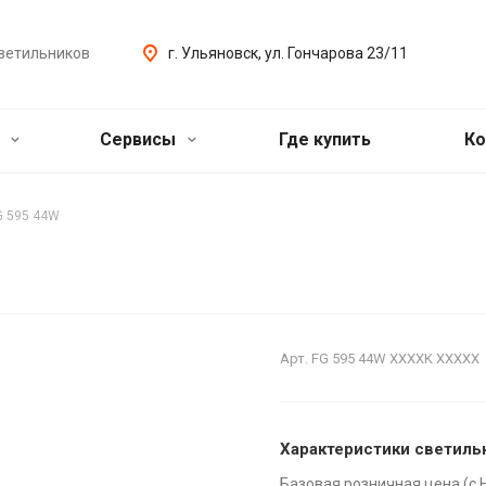
ветильников
г. Ульяновск, ул. Гончарова 23/11
ь
Сервисы
Где купить
Ко
G 595 44W
Арт.
FG 595 44W XXXXK XXXXX
Характеристики светиль
Базовая розничная цена (с 