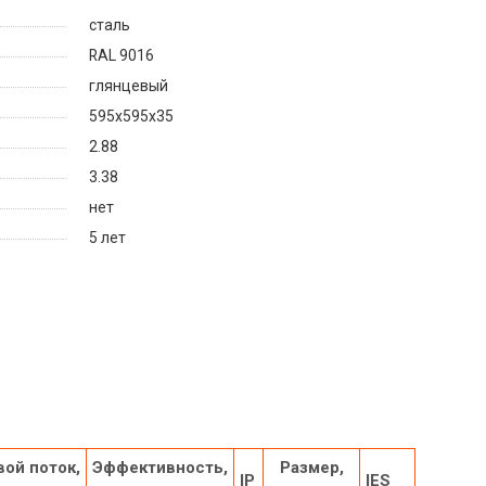
сталь
RAL 9016
глянцевый
595х595х35
2.88
3.38
нет
5 лет
ой поток,
Эффективность,
Размер,
IP
IES