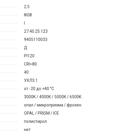
2.5
IK08
I
27.40.25.123
9405110033
Д
PI120
CRI>80
40
УХЛ3.1
от -20 до +40 °C
3000K / 4000K / 5000K / 6500K
опал / микропризма / фрозен
OPAL / PRISM / ICE
полистирол
нет