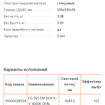
Текстура покраски корпуса
глянцевый
Размер (ДШВ), мм
595х595х35
Вес нетто, кг
3.38
Вес брутто, кг
3.50
Блок аварийного питания
да
Гарантия
5 лет
Варианты исполнений:
Световой
Эффективнос
Код заказа
Наименование
поток,
лм/Вт
лм
FG 595 EM 36W K-
00000028954
3684.5
102
V 4000K OPAL