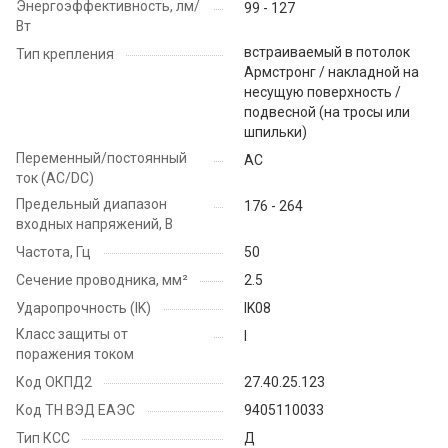
Энергоэффективность, лм/
99 - 127
Вт
встраиваемый в потолок
Тип крепления
Армстронг / накладной на
несущую поверхность /
подвесной (на тросы или
шпильки)
Переменный/постоянный
AC
ток (AC/DC)
Предельный диапазон
176 - 264
входных напряжений, В
Частота, Гц
50
Сечение проводника, мм²
2.5
Ударопрочность (IK)
IK08
Класс защиты от
I
поражения током
Код ОКПД2
27.40.25.123
Код ТН ВЭД ЕАЭС
9405110033
Тип КСС
Д