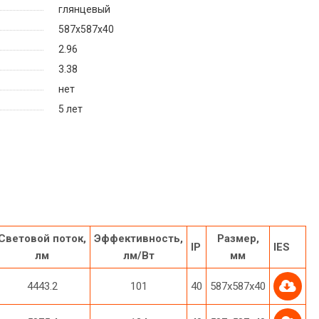
глянцевый
587х587х40
2.96
3.38
нет
5 лет
Световой поток,
Эффективность,
Размер,
IP
IES
лм
лм/Вт
мм
4443.2
101
40
587х587х40