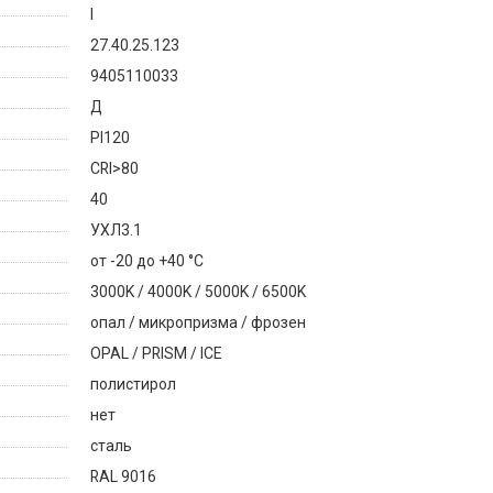
I
27.40.25.123
9405110033
Д
PI120
CRI>80
40
УХЛ3.1
от -20 до +40 °C
3000K / 4000K / 5000K / 6500K
опал / микропризма / фрозен
OPAL / PRISM / ICE
полистирол
нет
сталь
RAL 9016