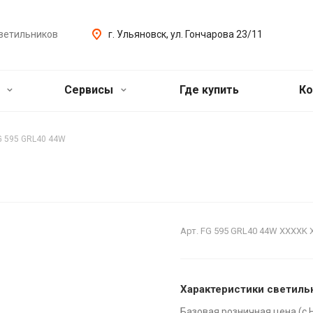
ветильников
г. Ульяновск, ул. Гончарова 23/11
ь
Сервисы
Где купить
Ко
G 595 GRL40 44W
Арт.
FG 595 GRL40 44W XXXXK 
Характеристики светиль
Базовая розничная цена (с 