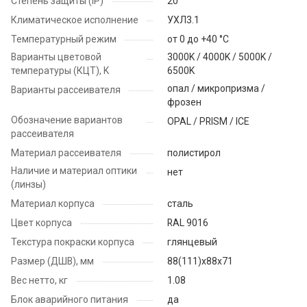
Степень защиты (IP)
20
Климатическое исполнение
УХЛ3.1
Температурный режим
от 0 до +40 °C
Варианты цветовой
3000K / 4000K / 5000K /
температуры (КЦТ), K
6500K
опал / микропризма /
Варианты рассеивателя
фрозен
Обозначение вариантов
OPAL / PRISM / ICE
рассеивателя
Материал рассеивателя
полистирол
Наличие и материал оптики
нет
(линзы)
Материал корпуса
сталь
Цвет корпуса
RAL 9016
Текстура покраски корпуса
глянцевый
Размер (ДШВ), мм
88(111)x88x71
Вес нетто, кг
1.08
Блок аварийного питания
да