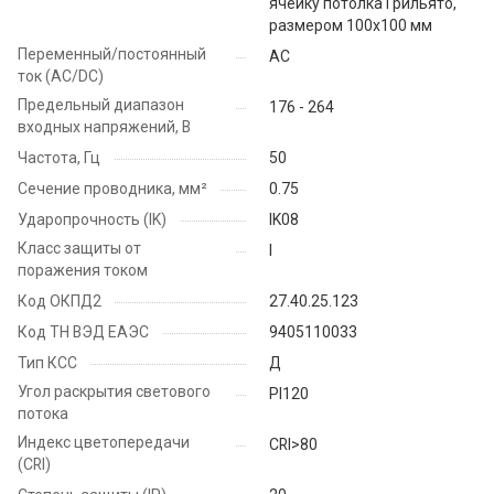
ячейку потолка Грильято,
размером 100x100 мм
Переменный/постоянный
AC
ток (AC/DC)
Предельный диапазон
176 - 264
входных напряжений, В
Частота, Гц
50
Сечение проводника, мм²
0.75
Ударопрочность (IK)
IK08
Класс защиты от
I
поражения током
Код ОКПД2
27.40.25.123
Код ТН ВЭД ЕАЭС
9405110033
Тип КСС
Д
Угол раскрытия светового
PI120
потока
Индекс цветопередачи
CRI>80
(CRI)