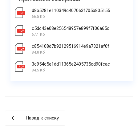
d8b5281e110349c407063f705b805155
66.5 Кб
c5dc43e08e256548957e899f7f06a65c
67.1 Кб
c854108d7b92129516914e9a7321af0f
84.8 Кб
3c954c5e1dd11365e2405735cd90fcac
84.5 Кб
Назад к списку