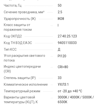
Частота, Гц
50
Сечение проводника, мм²
2.5
Ударопрочность (IK)
IK08
Класс защиты от
I
поражения током
Код ОКПД2
27.40.25.123
Код ТН ВЭД ЕАЭС
9405110033
Тип КСС
Д
Угол раскрытия светового
PI120
потока
Индекс цветопередачи
CRI>80
(CRI)
Степень защиты (IP)
33
Климатическое исполнение
УХЛ3.1
Температурный режим
от -20 до +40 °C
Варианты цветовой
3000K / 4000K / 5000K /
температуры (КЦТ), K
6500K