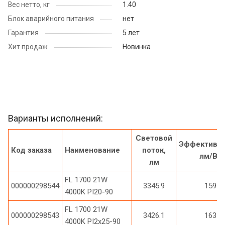
Вес нетто, кг
1.40
Блок аварийного питания
нет
Гарантия
5 лет
Хит продаж
Новинка
Варианты исполнений:
Световой
Эффективно
Код заказа
Наименование
поток,
лм/Вт
лм
FL 1700 21W
000000298544
3345.9
159
4000K PI20-90
FL 1700 21W
000000298543
3426.1
163
4000K PI2x25-90