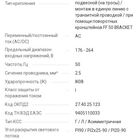
подвесной (на тросы) /
Тип крепления
монтаж в единую линию с
транзитной проводкой / при
помощи поворотных
кронштейнов FF 50 BRACKET
Переменный/постоянный
AC
ток (AC/DC)
Предельный диапазон
176 - 264
входных напряжений, В
Частота, Гц
50
Сечение проводника, мм²
2.5
Ударопрочность (IK)
IK08
Класс защиты от
I
поражения током
Код ОКПД2
27.40.25.123
Код ТН ВЭД ЕАЭС
9405110033
Тип КСС
Г / Л / Асимметричная
Угол раскрытия светового
PI90 / PI2x25-90 / PI20-90
потока