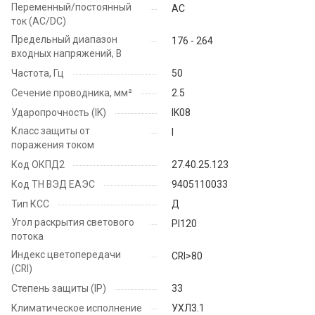
Переменный/постоянный
AC
ток (AC/DC)
Предельный диапазон
176 - 264
входных напряжений, В
Частота, Гц
50
Сечение проводника, мм²
2.5
Ударопрочность (IK)
IK08
Класс защиты от
I
поражения током
Код ОКПД2
27.40.25.123
Код ТН ВЭД ЕАЭС
9405110033
Тип КСС
Д
Угол раскрытия светового
PI120
потока
Индекс цветопередачи
CRI>80
(CRI)
Степень защиты (IP)
33
Климатическое исполнение
УХЛ3.1