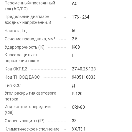
Переменный/постоянный
AC
ток (AC/DC)
Предельный диапазон
176 - 264
входных напряжений, В
Частота, Гц
50
Сечение проводника, мм²
2.5
Ударопрочность (IK)
IK08
Класс защиты от
I
поражения током
Код ОКПД2
27.40.25.123
Код ТН ВЭД ЕАЭС
9405110033
Тип КСС
Д
Угол раскрытия светового
PI120
потока
Индекс цветопередачи
CRI>80
(CRI)
Степень защиты (IP)
33
Климатическое исполнение
УХЛ3.1