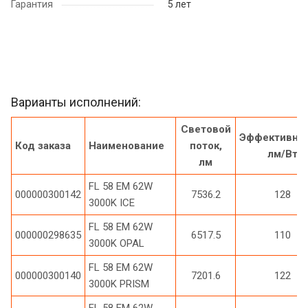
Гарантия
5 лет
Варианты исполнений:
Световой
Эффективнос
Код заказа
Наименование
поток,
лм/Вт
лм
FL 58 EM 62W
000000300142
7536.2
128
3000K ICE
FL 58 EM 62W
000000298635
6517.5
110
3000K OPAL
FL 58 EM 62W
000000300140
7201.6
122
3000K PRISM
FL 58 EM 62W