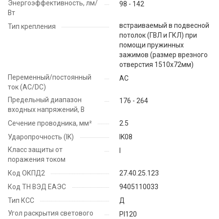
Энергоэффективность, лм/
98 - 142
Вт
встраиваемый в подвесной
Тип крепления
потолок (ГВЛ и ГКЛ) при
помощи пружинных
зажимов (размер врезного
отверстия 1510х72мм)
Переменный/постоянный
AC
ток (AC/DC)
Предельный диапазон
176 - 264
входных напряжений, В
Сечение проводника, мм²
2.5
Ударопрочность (IK)
IK08
Класс защиты от
I
поражения током
Код ОКПД2
27.40.25.123
Код ТН ВЭД ЕАЭС
9405110033
Тип КСС
Д
Угол раскрытия светового
PI120