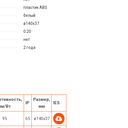
пластик ABS
белый
ø140х37
0.20
нет
2 года
тивность,
Размер,
IP
IES
лм/Вт
мм
95
65
ø140х37