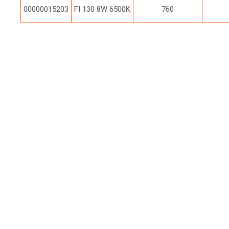
00000015203
FI 130 8W 6500K
760