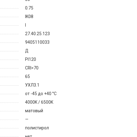
0.75
IK08
I
27.40.25.123
9405110033
Д
PI120
CRI>70
65
УХЛ3.1
от -45 до +40 °C
4000K / 6500K
матовый
—
полистирол
нет