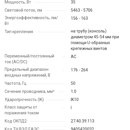
Мощность, Вт
35
Световой поток, лм
5463 - 5706
Энергоэффективность, лм/
156 - 163
Вт
на трубу (консоль)
Тип крепления
диаметром 45-54 мм при
помощи U-образных
крепежных винтов
Переменный/постоянный
AC
ток (AC/DC)
Предельный диапазон
176 - 264
входных напряжений, В
Частота, Гц
50
Сечение проводника, мм²
1.0
Ударопрочность (IK)
IK10
Класс защиты от
I
поражения током
Код ОКПД2
27.40.39.113
Код ТН ВЭД ЕАЭС
9405420032