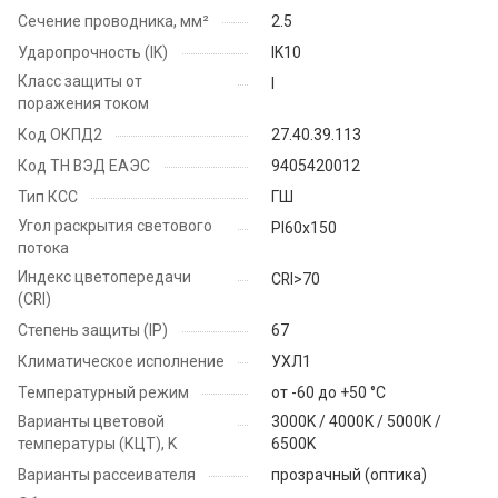
Сечение проводника, мм²
2.5
Ударопрочность (IK)
IK10
Класс защиты от
I
поражения током
Код ОКПД2
27.40.39.113
Код ТН ВЭД ЕАЭС
9405420012
Тип КСС
ГШ
Угол раскрытия светового
PI60x150
потока
Индекс цветопередачи
CRI>70
(CRI)
Степень защиты (IP)
67
Климатическое исполнение
УХЛ1
Температурный режим
от -60 до +50 °C
Варианты цветовой
3000K / 4000K / 5000K /
температуры (КЦТ), K
6500K
Варианты рассеивателя
прозрачный (оптика)