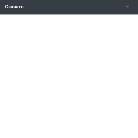
Скачать
Наши контакты
8 800 350 48 47
г. Ульяновск, ул. Гончарова 23/11