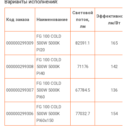
Варианты исполнений:
Световой
Эффективност
Код заказа
Наименование
поток,
лм/Вт
лм
FG 100 COLD
000000299309
500W 5000K
82591.1
165
PI20
FG 100 COLD
000000299308
500W 5000K
71176
142
PI40
FG 100 COLD
000000299307
500W 5000K
67784.5
136
PI60
FG 100 COLD
000000299306
500W 5000K
77032.7
154
PI60x150