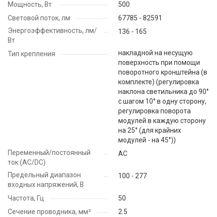
Мощность, Вт
500
Световой поток, лм
67785 - 82591
Энергоэффективность, лм/
136 - 165
Вт
накладной на несущую
Тип крепления
поверхность при помощи
поворотного кронштейна (в
комплекте) (регулировка
наклона светильника до 90°
с шагом 10° в одну сторону,
регулировка поворота
модулей в каждую сторону
на 25° (для крайних
модулей - на 45°))
Переменный/постоянный
AC
ток (AC/DC)
Предельный диапазон
100 - 277
входных напряжений, В
Частота, Гц
50
Сечение проводника, мм²
2.5