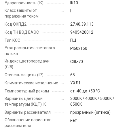
Ударопрочность (IK)
IK10
Класс защиты от
I
поражения током
Код ОКПД2
27.40.39.113
Код ТН ВЭД ЕАЭС
9405420012
Тип КСС
ГШ
Угол раскрытия светового
PI60x150
потока
Индекс цветопередачи
CRI>70
(CRI)
Степень защиты (IP)
65
Климатическое исполнение
УХЛ1
Температурный режим
от -40 до +50 °C
Варианты цветовой
3000K / 4000K / 5000K /
температуры (КЦТ), K
6500K
Варианты рассеивателя
прозрачный (оптика)
Обозначение вариантов
нет
рассеивателя