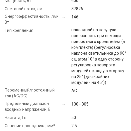
Мощность, Вт
600
Световой поток, лм
87826
Энергоэффективность, лм/
146
Вт
накладной на несущую
Тип крепления
поверхность при помощи
поворотного кронштейна (в
комплекте) (регулировка
наклона светильника до 90°
с шагом 10° в одну сторону,
регулировка поворота
модулей в каждую сторону
на 25° (для крайних
модулей - на 45°))
Переменный/постоянный
AC
ток (AC/DC)
Предельный диапазон
100 - 305
входных напряжений, В
Частота, Гц
50
Сечение проводника, мм²
2.5