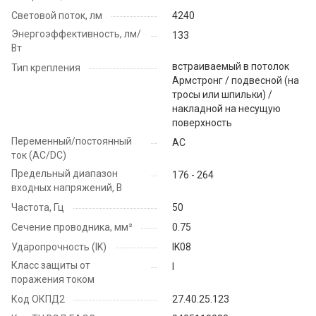
Световой поток, лм
4240
Энергоэффективность, лм/
133
Вт
встраиваемый в потолок
Тип крепления
Армстронг / подвесной (на
тросы или шпильки) /
накладной на несущую
поверхность
Переменный/постоянный
AC
ток (AC/DC)
Предельный диапазон
176 - 264
входных напряжений, В
Частота, Гц
50
Сечение проводника, мм²
0.75
Ударопрочность (IK)
IK08
Класс защиты от
I
поражения током
Код ОКПД2
27.40.25.123