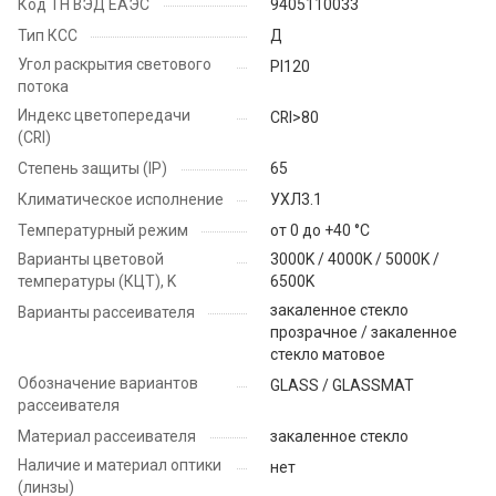
Код ТН ВЭД ЕАЭС
9405110033
Тип КСС
Д
Угол раскрытия светового
PI120
потока
Индекс цветопередачи
CRI>80
(CRI)
Степень защиты (IP)
65
Климатическое исполнение
УХЛ3.1
Температурный режим
от 0 до +40 °C
Варианты цветовой
3000K / 4000K / 5000K /
температуры (КЦТ), K
6500K
закаленное стекло
Варианты рассеивателя
прозрачное / закаленное
стекло матовое
Обозначение вариантов
GLASS / GLASSMAT
рассеивателя
Материал рассеивателя
закаленное стекло
Наличие и материал оптики
нет
(линзы)