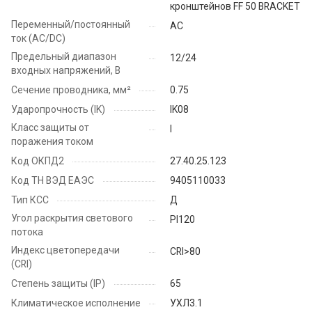
кронштейнов FF 50 BRACKET
Переменный/постоянный
AC
ток (AC/DC)
Предельный диапазон
12/24
входных напряжений, В
Сечение проводника, мм²
0.75
Ударопрочность (IK)
IK08
Класс защиты от
I
поражения током
Код ОКПД2
27.40.25.123
Код ТН ВЭД ЕАЭС
9405110033
Тип КСС
Д
Угол раскрытия светового
PI120
потока
Индекс цветопередачи
CRI>80
(CRI)
Степень защиты (IP)
65
Климатическое исполнение
УХЛ3.1