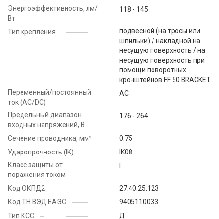
Энергоэффективность, лм/
118 - 145
Вт
подвесной (на тросы или
Тип крепления
шпильки) / накладной на
несущую поверхность / на
несущую поверхность при
помощи поворотных
кронштейнов FF 50 BRACKET
Переменный/постоянный
AC
ток (AC/DC)
Предельный диапазон
176 - 264
входных напряжений, В
Сечение проводника, мм²
0.75
Ударопрочность (IK)
IK08
Класс защиты от
I
поражения током
Код ОКПД2
27.40.25.123
Код ТН ВЭД ЕАЭС
9405110033
Тип КСС
Д