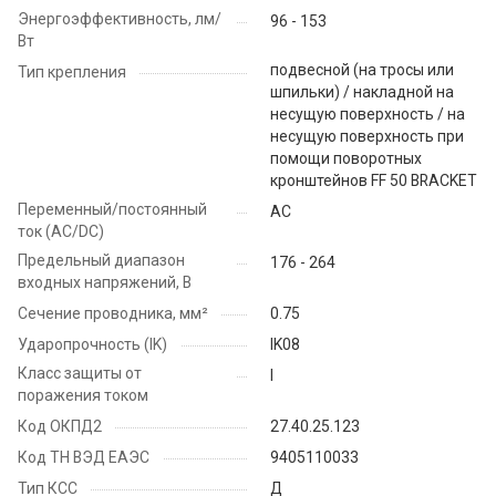
Энергоэффективность, лм/
96 - 153
Вт
подвесной (на тросы или
Тип крепления
шпильки) / накладной на
несущую поверхность / на
несущую поверхность при
помощи поворотных
кронштейнов FF 50 BRACKET
Переменный/постоянный
AC
ток (AC/DC)
Предельный диапазон
176 - 264
входных напряжений, В
Сечение проводника, мм²
0.75
Ударопрочность (IK)
IK08
Класс защиты от
I
поражения током
Код ОКПД2
27.40.25.123
Код ТН ВЭД ЕАЭС
9405110033
Тип КСС
Д