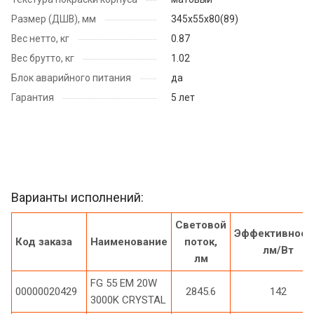
Размер (ДШВ), мм
345х55х80(89)
Вес нетто, кг
0.87
Вес брутто, кг
1.02
Блок аварийного питания
да
Гарантия
5 лет
Варианты исполнений:
Световой
Эффективност
Код заказа
Наименование
поток,
лм/Вт
лм
FG 55 EM 20W
00000020429
2845.6
142
3000K CRYSTAL