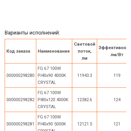
Варианты исполнений:
Световой
Эффективност
Код заказа
Наименование
поток,
лм/Вт
лм
FG 67 100W
000000298280
PI40x90 4000K
11943.3
119
CRYSTAL
FG 67 100W
000000298282
PI80x120 4000K
12382.6
124
CRYSTAL
FG 67 100W
000000298281
PI40x90 5000K
12121.5
121
CRYSTAL