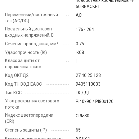
поворотных кронштейнов FF
50 BRACKET
Переменный/постоянный
AC
ток (AC/DC)
Предельный диапазон
176 - 264
входных напряжений, В
Сечение проводника, мм²
0.75
Ударопрочность (IK)
IK08
Класс защиты от
I
поражения током
Код ОКПД2
27.40.25.123
Код ТН ВЭД ЕАЭС
9405110033
Тип КСС
ГК / ДГ
Угол раскрытия светового
PI40x90 / PI80x120
потока
Индекс цветопередачи
CRI>80
(CRI)
Степень защиты (IP)
65
Климатическое исполнение
УХЛ3.1