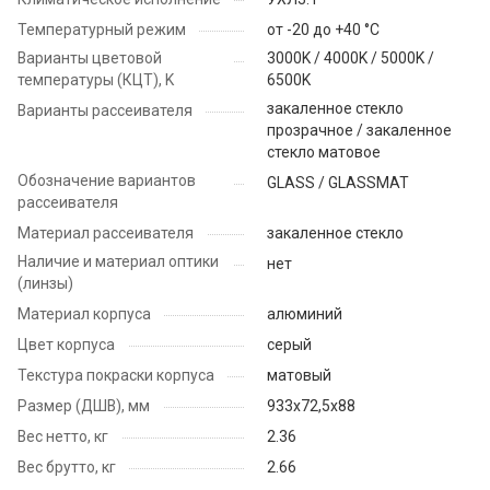
Температурный режим
от -20 до +40 °C
Варианты цветовой
3000K / 4000K / 5000K /
температуры (КЦТ), K
6500K
закаленное стекло
Варианты рассеивателя
прозрачное / закаленное
стекло матовое
Обозначение вариантов
GLASS / GLASSMAT
рассеивателя
Материал рассеивателя
закаленное стекло
Наличие и материал оптики
нет
(линзы)
Материал корпуса
алюминий
Цвет корпуса
серый
Текстура покраски корпуса
матовый
Размер (ДШВ), мм
933x72,5x88
Вес нетто, кг
2.36
Вес брутто, кг
2.66