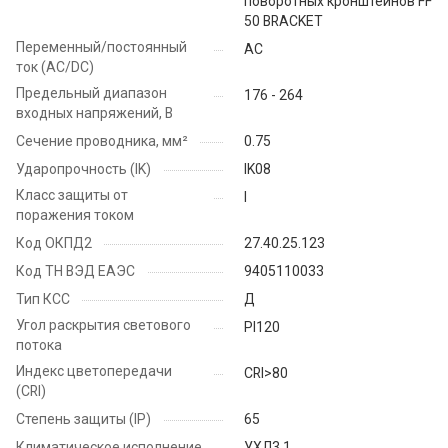
поворотных кронштейнов FF
50 BRACKET
Переменный/постоянный
AC
ток (AC/DC)
Предельный диапазон
176 - 264
входных напряжений, В
Сечение проводника, мм²
0.75
Ударопрочность (IK)
IK08
Класс защиты от
I
поражения током
Код ОКПД2
27.40.25.123
Код ТН ВЭД ЕАЭС
9405110033
Тип КСС
Д
Угол раскрытия светового
PI120
потока
Индекс цветопередачи
CRI>80
(CRI)
Степень защиты (IP)
65
Климатическое исполнение
УХЛ3.1