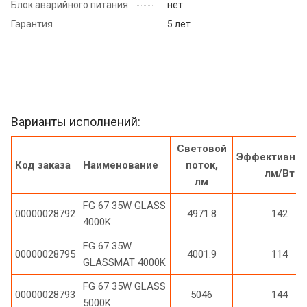
Блок аварийного питания
нет
Гарантия
5 лет
Варианты исполнений:
Световой
Эффективнос
Код заказа
Наименование
поток,
лм/Вт
лм
FG 67 35W GLASS
00000028792
4971.8
142
4000K
FG 67 35W
00000028795
4001.9
114
GLASSMAT 4000K
FG 67 35W GLASS
00000028793
5046
144
5000K