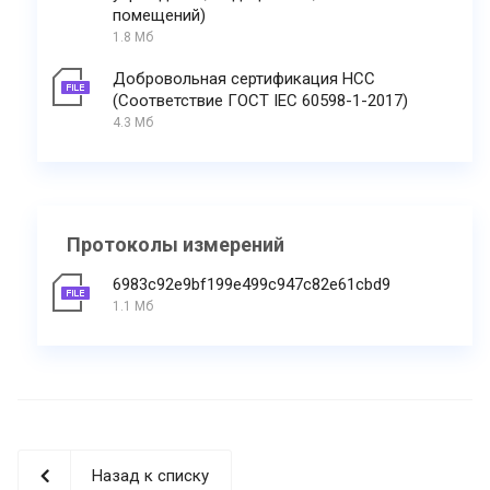
помещений)
1.8 Мб
Добровольная сертификация НСС
(Соответствие ГОСТ IEC 60598-1-2017)
4.3 Мб
Протоколы измерений
6983c92e9bf199e499c947c82e61cbd9
1.1 Мб
Назад к списку