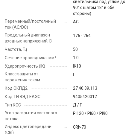
светильника под углом до
90° с шагом 18° в обе
стороны)
Переменный/постоянный
AC
ток (AC/DC)
Предельный диапазон
176 - 264
входных напряжений, В
Частота, Гц
50
Сечение проводника, мм²
1.0
Ударопрочность (IK)
IK10
Класс защиты от
I
поражения током
Код ОКПД2
27.40.39.113
Код ТН ВЭД ЕАЭС
9405420012
Тип КСС
Д / Г
Угол раскрытия светового
PI120 / PI60 / PI90
потока
Индекс цветопередачи
CRI>70
(CRI)