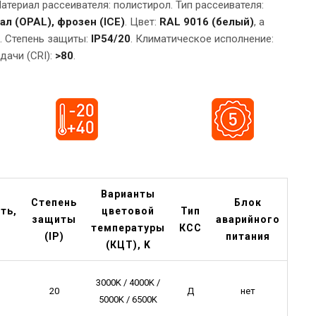
Материал рассеивателя: полистирол. Тип рассеивателя:
ал (
OPAL
), фрозен (ICE)
. Цвет:
RAL 9016 (белый)
, а
. Степень защиты:
IP54/20
. Климатическое исполнение:
дачи (CRI):
>80
.
Варианты
Степень
Блок
ть,
цветовой
Тип
защиты
аварийного
температуры
КСС
(IP)
питания
(КЦТ), K
3000K / 4000K /
20
Д
нет
5000K / 6500K