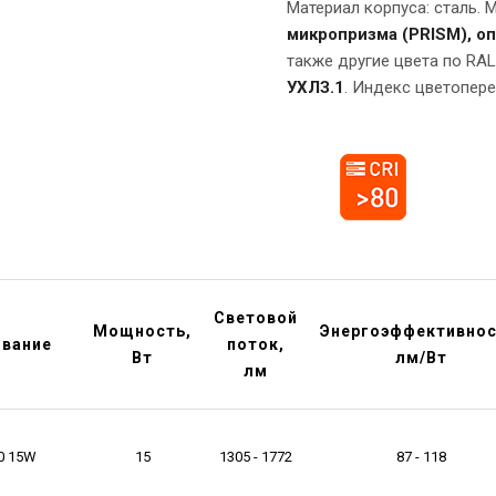
Материал корпуса: сталь. 
микропризма (PRISM), оп
также другие цвета по RAL
УХЛЗ.1
. Индекс цветопере
Световой
Мощность,
Энергоэффективнос
звание
поток,
Вт
лм/Вт
лм
0 15W
15
1305 - 1772
87 - 118