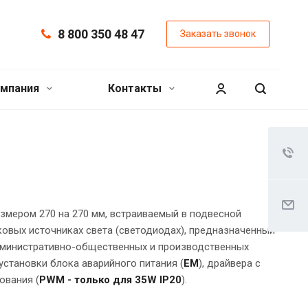
8 800 350 48 47
Заказать звонок
мпания
Контакты
змером 270 на 270 мм, встраиваемый в подвесной
ковых источниках света (светодиодах), предназначенный
министративно-общественных и производственных
становки блока аварийного питания (
EM
), драйвера с
вания (
PWM - только для 35W IP20
).