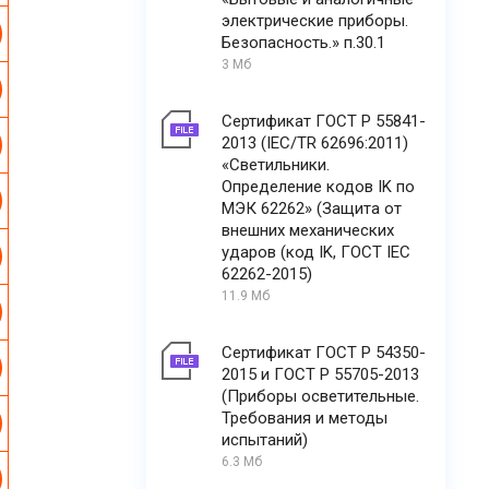
электрические приборы.
Безопасность.» п.30.1
3 Мб
Сертификат ГОСТ Р 55841-
2013 (IEC/TR 62696:2011)
«Светильники.
Определение кодов IK по
МЭК 62262» (Защита от
внешних механических
ударов (код IK, ГОСТ IEC
62262-2015)
11.9 Мб
Сертификат ГОСТ Р 54350-
2015 и ГОСТ Р 55705-2013
(Приборы осветительные.
Требования и методы
испытаний)
6.3 Мб