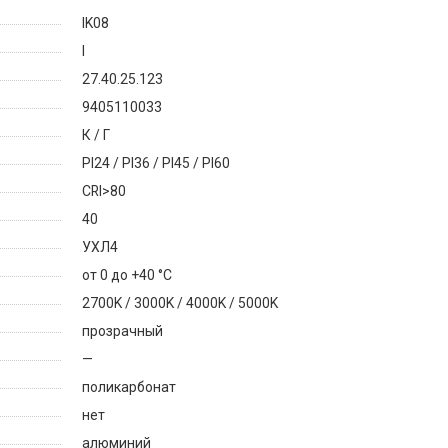
IK08
I
27.40.25.123
9405110033
К / Г
PI24 / PI36 / PI45 / PI60
CRI>80
40
УХЛ4
от 0 до +40 °C
2700K / 3000K / 4000K / 5000K
прозрачный
—
поликарбонат
нет
алюминий