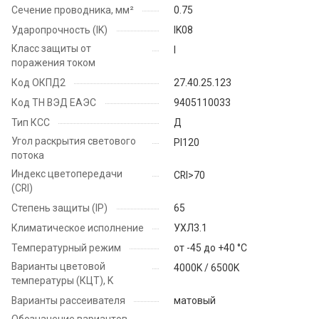
Сечение проводника, мм²
0.75
Ударопрочность (IK)
IK08
Класс защиты от
I
поражения током
Код ОКПД2
27.40.25.123
Код ТН ВЭД ЕАЭС
9405110033
Тип КСС
Д
Угол раскрытия светового
PI120
потока
Индекс цветопередачи
CRI>70
(CRI)
Степень защиты (IP)
65
Климатическое исполнение
УХЛ3.1
Температурный режим
от -45 до +40 °C
Варианты цветовой
4000K / 6500K
температуры (КЦТ), K
Варианты рассеивателя
матовый
Обозначение вариантов