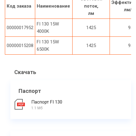
Эффективн
Код заказа
Наименование
поток,
лм/В
лм
FI 130 15W
00000017952
1425
95
4000K
FI 130 15W
00000015208
1425
95
6500K
Скачать
Паспорт
Паспорт FI 130
1.1 Мб