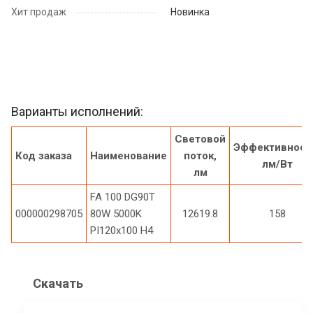
Хит продаж
Новинка
Варианты исполнений:
Световой
Эффективност
Код заказа
Наименование
поток,
лм/Вт
лм
FA 100 DG90T
000000298705
80W 5000K
12619.8
158
PI120x100 H4
Скачать