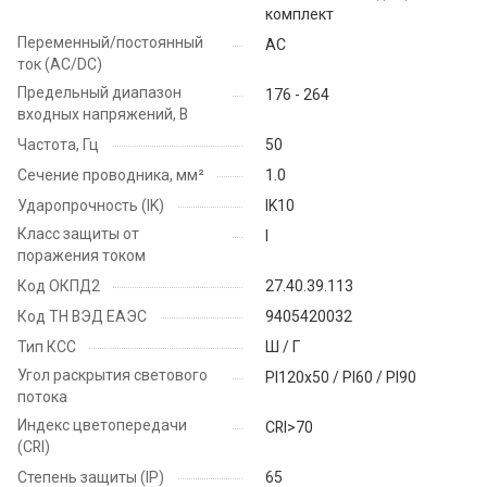
комплект
Переменный/постоянный
AC
ток (AC/DC)
Предельный диапазон
176 - 264
входных напряжений, В
Частота, Гц
50
Сечение проводника, мм²
1.0
Ударопрочность (IK)
IK10
Класс защиты от
I
поражения током
Код ОКПД2
27.40.39.113
Код ТН ВЭД ЕАЭС
9405420032
Тип КСС
Ш / Г
Угол раскрытия светового
PI120x50 / PI60 / PI90
потока
Индекс цветопередачи
CRI>70
(CRI)
Степень защиты (IP)
65