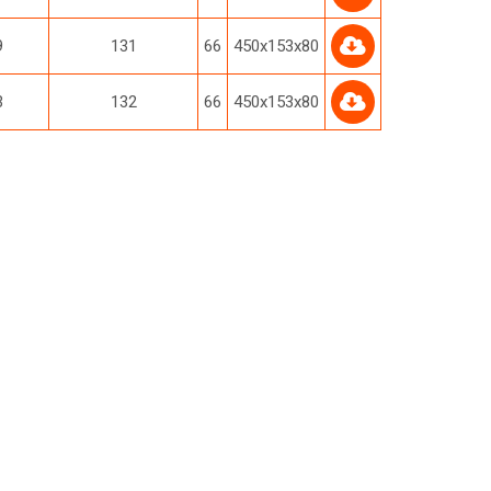
9
131
66
450х153х80
3
132
66
450х153х80