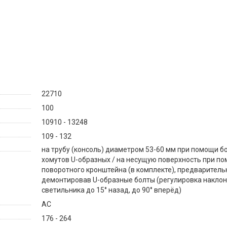
22710
100
10910 - 13248
109 - 132
на трубу (консоль) диаметром 53-60 мм при помощи б
хомутов U-образных / на несущую поверхность при п
поворотного кронштейна (в комплекте), предваритель
демонтировав U-образные болты (регулировка накло
светильника до 15° назад, до 90° вперёд)
AC
176 - 264