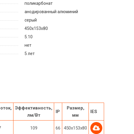
поликарбонат
анодированный алюминий
серый
450х153х80
5.10
нет
5 лет
оток,
Эффективность,
Размер,
IP
IES
лм/Вт
мм
7
109
66
450х153х80