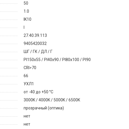
50
1.0
IK10
I
27.40.39.113
9405420032
ШГ / ГК / ДЛ / Г
PI150x55 / PI40x90 / PI80x100 / PI90
CRI>70
66
УХЛ1
от -40 до +50 °C
3000K / 4000K / 5000K / 6500K
прозрачный (оптика)
нет
нет