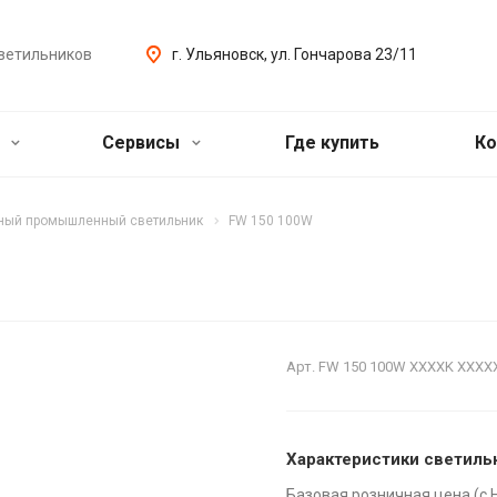
ветильников
г. Ульяновск, ул. Гончарова 23/11
ь
Сервисы
Где купить
Ко
нный промышленный светильник
FW 150 100W
Арт.
FW 150 100W XXXXK XXXX
Характеристики светиль
Базовая розничная цена (с 